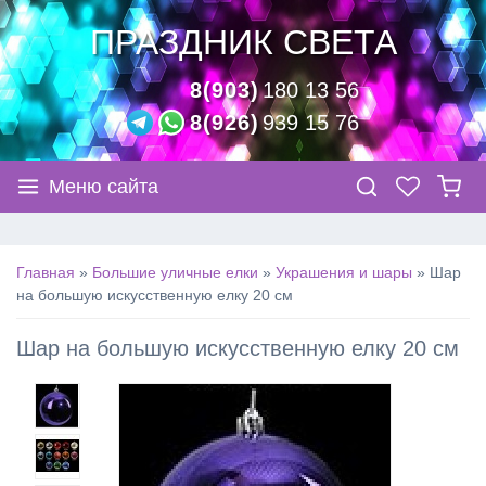
ПРАЗДНИК СВЕТА
8(903)
180 13 56
8(926)
939 15 76
Меню сайта
Главная
»
Большие уличные елки
»
Украшения и шары
»
Шар
на большую искусственную елку 20 см
Шар на большую искусственную елку 20 см