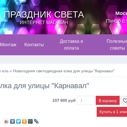
ПРАЗДНИК СВЕТА
Мос
Пн-Сб с 
ИНТЕРНЕТ МАГАЗИН
Доставка и
Полезны
Монтаж
Контакты
оплата
советы
 ель
»
Новогодняя светодиодная елка для улицы "Карнавал"
лка для улицы "Карнавал"
107 800 руб
Купить в 1 кли