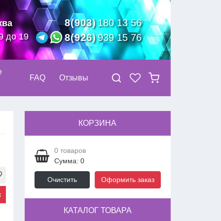
8(903)
180 13 56
ква
9 до 19
8(926)
939 15 76
е
FAQ
Отзывы
КОРЗИНА
0
товаров
Сумма: 0
Очистить
Оформить заказ
к
КАТАЛОГ ТОВАРА