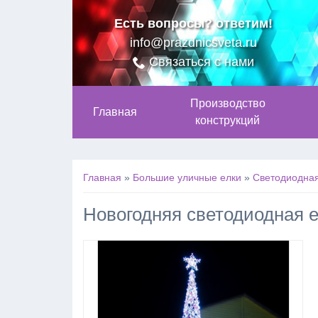
Есть вопросы? ответим!
info@prazdnicsveta.ru
Связаться с нами
Производство
Главная
конструкций
Главная
»
Большие уличные елки
»
Cветодиодная
Новогодняя светодиодная е