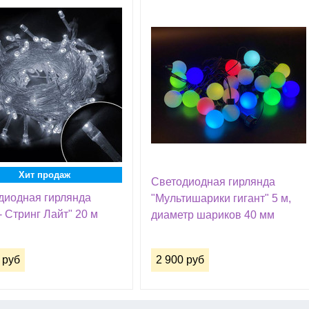
Хит продаж
Светодиодная гирлянда
диодная гирлянда
"Мультишарики гигант" 5 м,
- Стринг Лайт" 20 м
диаметр шариков 40 мм
 руб
2 900 руб