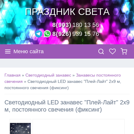
ПРАЗДНИК СВЕТА
8(903)
180 13 56
8(926)
939 15 76
Меню сайта
Главная
»
Светодиодный занавес
»
Занавесы постоянного
свечения
»
Светодиодный LED занавес "Плей-Лайт" 2х9 м,
постоянного свечения (фиксинг)
Светодиодный LED занавес "Плей-Лайт" 2х9
м, постоянного свечения (фиксинг)