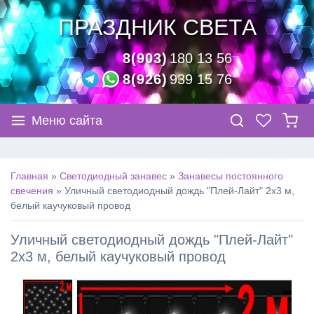
ПРАЗДНИК СВЕТА
8(903)
180 13 56
8(926)
939 15 76
Меню сайта
Главная
»
Светодиодный занавес
»
Занавесы постоянного
свечения
»
Уличный светодиодный дождь "Плей-Лайт" 2х3 м,
белый каучуковый провод
Уличный светодиодный дождь "Плей-Лайт"
2х3 м, белый каучуковый провод