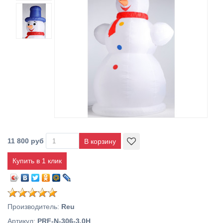
11 800 руб
Купить в 1 клик
Производитель
:
Reu
Артикул
:
PRF-N-306-3.0H