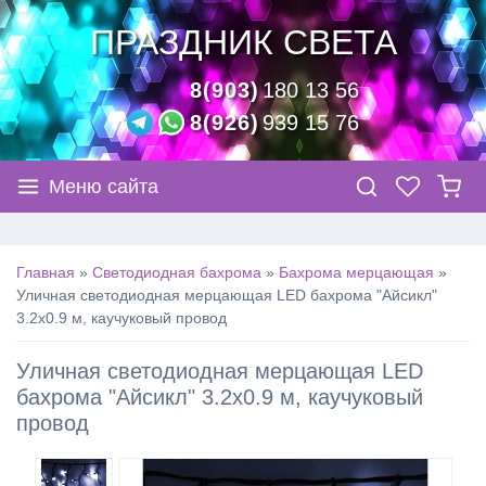
ПРАЗДНИК СВЕТА
8(903)
180 13 56
8(926)
939 15 76
Меню сайта
Главная
»
Светодиодная бахрома
»
Бахрома мерцающая
»
Уличная светодиодная мерцающая LED бахрома "Айсикл"
3.2х0.9 м, каучуковый провод
Уличная светодиодная мерцающая LED
бахрома "Айсикл" 3.2х0.9 м, каучуковый
провод