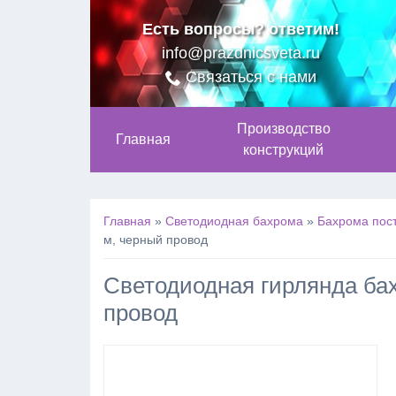
Есть вопросы? ответим!
info@prazdnicsveta.ru
Связаться с нами
Производство
Главная
конструкций
Главная
»
Светодиодная бахрома
»
Бахрома пос
м, черный провод
Светодиодная гирлянда бах
провод