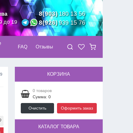
8(903)
180 13 56
ква
9 до 19
8(926)
939 15 76
е
FAQ
Отзывы
КОРЗИНА
.9
0
товаров
Сумма: 0
Очистить
Оформить заказ
КАТАЛОГ ТОВАРА
к