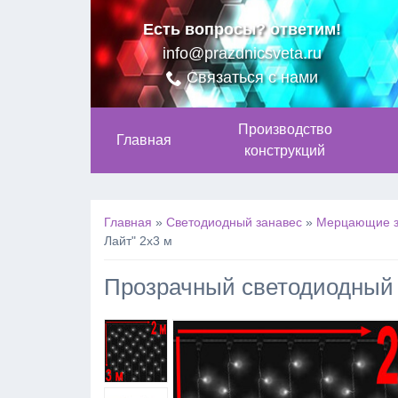
Есть вопросы? ответим!
info@prazdnicsveta.ru
Связаться с нами
Производство
Главная
конструкций
Главная
»
Светодиодный занавес
»
Мерцающие з
Лайт" 2х3 м
Прозрачный светодиодный