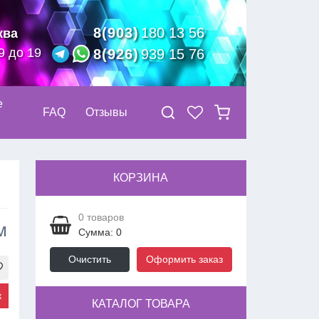
8(903)
180 13 56
ква
9 до 19
8(926)
939 15 76
е
FAQ
Отзывы
КОРЗИНА
0
товаров
м
Сумма: 0
Очистить
Оформить заказ
к
КАТАЛОГ ТОВАРА