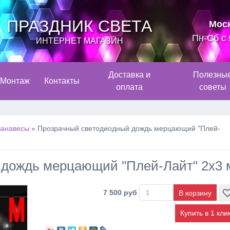
ПРАЗДНИК СВЕТА
Мос
Пн-Сб с 
ИНТЕРНЕТ МАГАЗИН
Доставка и
Полезны
Монтаж
Контакты
оплата
советы
анавесы
»
Прозрачный светодиодный дождь мерцающий "Плей-
 дождь мерцающий "Плей-Лайт" 2х3 
7 500 руб
Купить в 1 кли