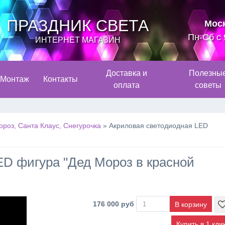
ПРАЗДНИК СВЕТА
Мос
Пн-Сб с 
ИНТЕРНЕТ МАГАЗИН
Доставка и
Полезны
Монтаж
Контакты
оплата
советы
роз, Санта Клаус, Снегурочка
»
Акриловая светодиодная LED
ED фигура "Дед Мороз в красной
176 000 руб
Купить в 1 кли