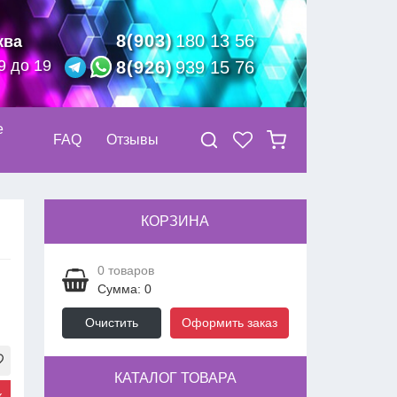
8(903)
180 13 56
ква
9 до 19
8(926)
939 15 76
е
FAQ
Отзывы
КОРЗИНА
0
товаров
Сумма: 0
Очистить
Оформить заказ
КАТАЛОГ ТОВАРА
к