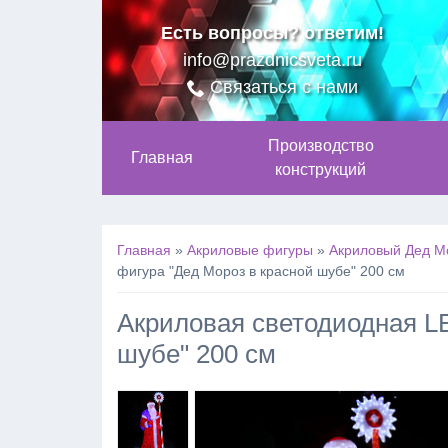
Есть вопросы? ответим!
info@prazdnicsveta.ru
Связаться с нами
Производство
Главная
конструкций
Главная
»
Акриловые фигуры
»
Акриловый Дед Мо
фигура "Дед Мороз в красной шубе" 200 см
Акриловая светодиодная L
шубе" 200 см