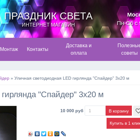
ПРАЗДНИК СВЕТА
Мос
Пн-Сб с 
ИНТЕРНЕТ МАГАЗИН
Доставка и
Полезны
Монтаж
Контакты
оплата
советы
йдер
»
Уличная светодиодная LED гирлянда "Спайдер" 3х20 м
 гирлянда "Спайдер" 3х20 м
10 000 руб
Купить в 1 кли