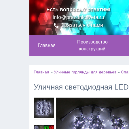
Есть вопросы? ответим!
info@prazdnicsveta.ru
Связаться с нами
Производство
Главная
конструкций
Главная
»
Уличные гирлянды для деревьев
»
Спа
Уличная светодиодная LED