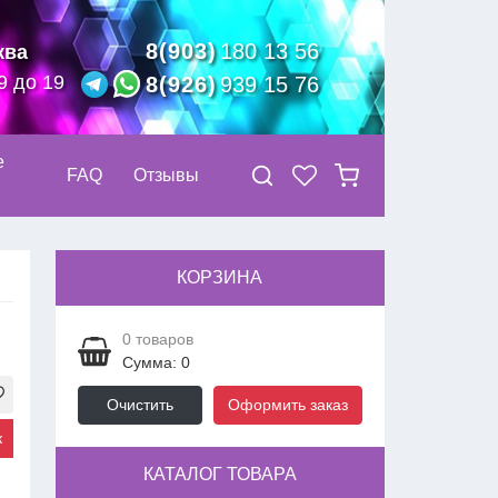
8(903)
180 13 56
ква
9 до 19
8(926)
939 15 76
е
FAQ
Отзывы
КОРЗИНА
0
товаров
Сумма: 0
Очистить
Оформить заказ
к
КАТАЛОГ ТОВАРА