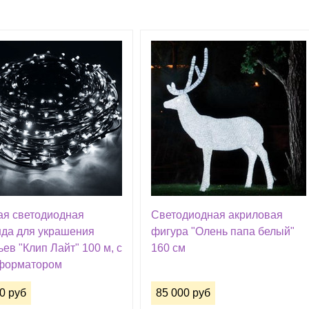
ая светодиодная
Светодиодная акриловая
нда для украшения
фигура "Олень папа белый"
ев "Клип Лайт" 100 м, с
160 см
форматором
0 руб
85 000 руб