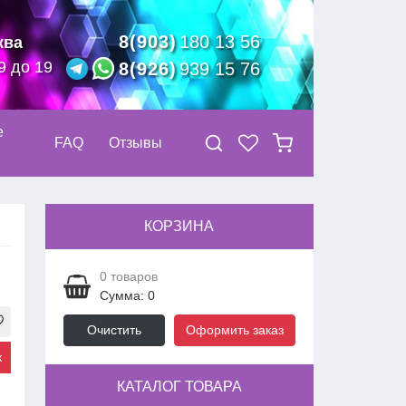
8(903)
180 13 56
ква
9 до 19
8(926)
939 15 76
е
FAQ
Отзывы
КОРЗИНА
0
товаров
Сумма: 0
Очистить
Оформить заказ
к
КАТАЛОГ ТОВАРА