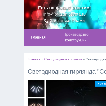
Есть вопросы? ответим!
info@prazdnicsveta.ru
Связаться с нами
Производство
Главная
конструкций
Главная
»
Светодиодные сосульки
»
Светодиодная
Светодиодная гирлянда "Сос
Хит 