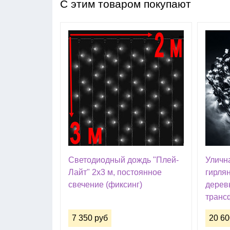
С этим товаром покупают
Светодиодный дождь "Плей-
Уличн
Лайт" 2х3 м, постоянное
гирля
свечение (фиксинг)
деревь
транс
7 350 руб
20 60