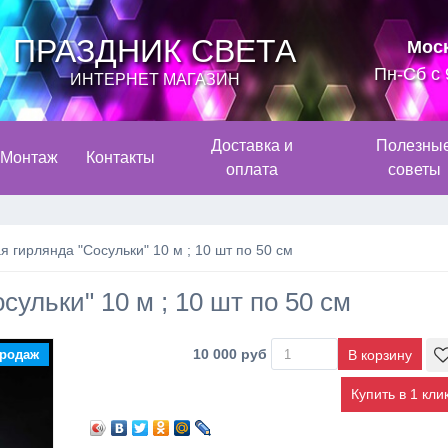
ПРАЗДНИК СВЕТА
Мос
Пн-Сб с 
ИНТЕРНЕТ МАГАЗИН
Доставка и
Полезны
Монтаж
Контакты
оплата
советы
 гирлянда "Сосульки" 10 м ; 10 шт по 50 см
ульки" 10 м ; 10 шт по 50 см
10 000 руб
продаж
Купить в 1 кли