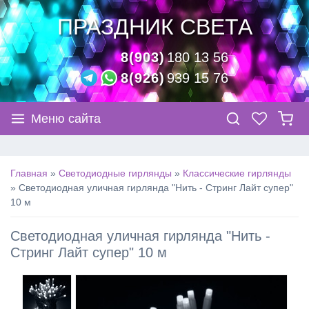
ПРАЗДНИК СВЕТА
8(903)
180 13 56
8(926)
939 15 76
Меню сайта
Главная
»
Светодиодные гирлянды
»
Классические гирлянды
»
Светодиодная уличная гирлянда "Нить - Стринг Лайт супер"
10 м
Светодиодная уличная гирлянда "Нить -
Стринг Лайт супер" 10 м