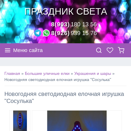
ПРАЗДНИК СВЕТА
8(903)
180 13 56
8(926)
939 15 76
Меню сайта
Главная
»
Большие уличные елки
»
Украшения и шары
»
Новогодняя светодиодная елочная игрушка "Сосулька"
Новогодняя светодиодная елочная игрушка
"Сосулька"