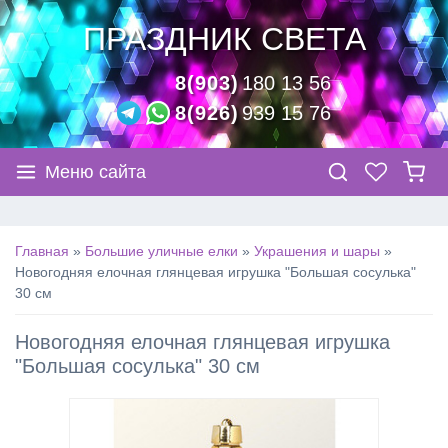
ПРАЗДНИК СВЕТА
8(903)
180 13 56
8(926)
939 15 76
Меню сайта
Главная
»
Большие уличные елки
»
Украшения и шары
»
Новогодняя елочная глянцевая игрушка "Большая сосулька"
30 см
Новогодняя елочная глянцевая игрушка
"Большая сосулька" 30 см