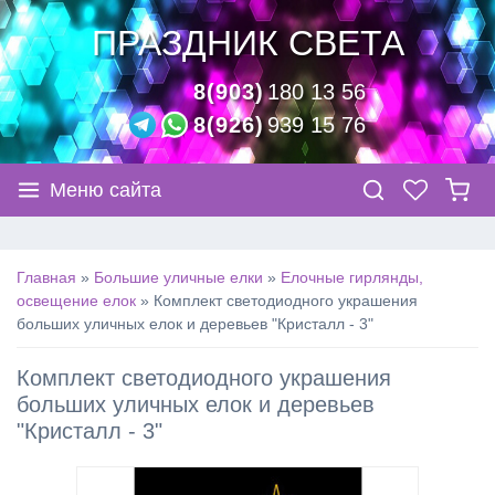
ПРАЗДНИК СВЕТА
8(903)
180 13 56
8(926)
939 15 76
Меню сайта
Главная
»
Большие уличные елки
»
Елочные гирлянды,
освещение елок
»
Комплект светодиодного украшения
больших уличных елок и деревьев "Кристалл - 3"
Комплект светодиодного украшения
больших уличных елок и деревьев
"Кристалл - 3"