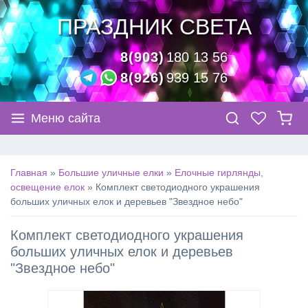
ПРАЗДНИК СВЕТА
8(903)
180 13 56
8(926)
939 15 76
Меню сайта
Главная
»
Большие уличные елки
»
Елочные гирлянды,
освещение елок
»
Комплект светодиодного украшения
больших уличных елок и деревьев "Звездное небо"
Комплект светодиодного украшения
больших уличных елок и деревьев
"Звездное небо"