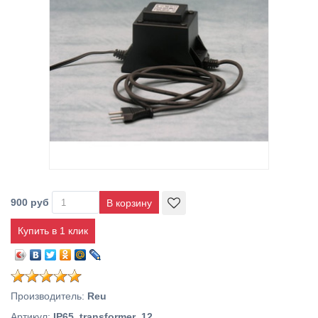
900 руб
Купить в 1 клик
Производитель
:
Reu
Артикул
:
IP65_transformer_12