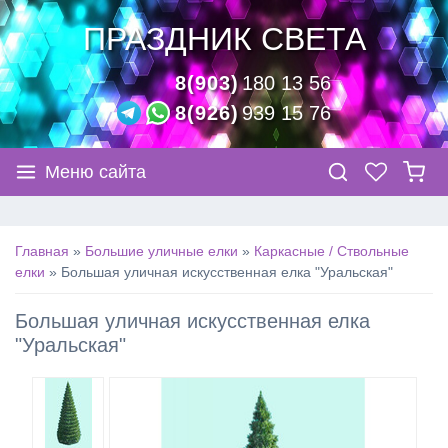
ПРАЗДНИК СВЕТА
8(903)
180 13 56
8(926)
939 15 76
Меню сайта
Главная
»
Большие уличные елки
»
Каркасные / Ствольные
елки
»
Большая уличная искусственная елка "Уральская"
Большая уличная искусственная елка
"Уральская"