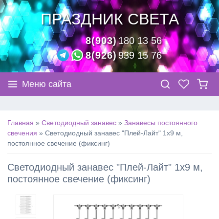
ПРАЗДНИК СВЕТА
8(903)
180 13 56
8(926)
939 15 76
Меню сайта
Главная
»
Светодиодный занавес
»
Занавесы постоянного
свечения
»
Светодиодный занавес "Плей-Лайт" 1х9 м,
постоянное свечение (фиксинг)
Светодиодный занавес "Плей-Лайт" 1х9 м,
постоянное свечение (фиксинг)