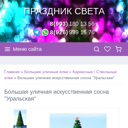
ПРАЗДНИК СВЕТА
8(903)
180 13 56
8(926)
939 15 76
Меню сайта
Главная
»
Большие уличные елки
»
Каркасные / Ствольные
елки
»
Большая уличная искусственная сосна "Уральская"
Большая уличная искусственная сосна
"Уральская"